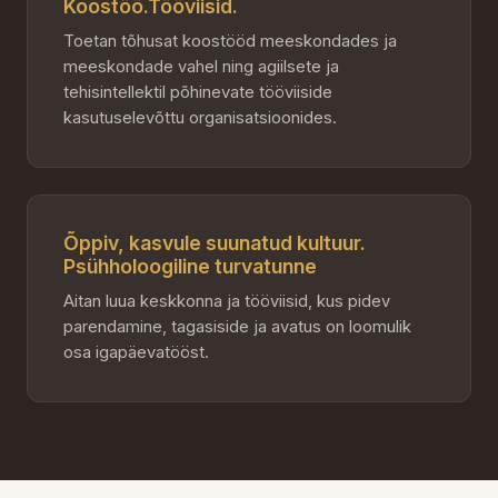
Koostöö.Tööviisid.
Toetan tõhusat koostööd meeskondades ja
meeskondade vahel ning agiilsete ja
tehisintellektil põhinevate tööviiside
kasutuselevõttu organisatsioonides.
Õppiv, kasvule suunatud kultuur.
Psühholoogiline turvatunne
Aitan luua keskkonna ja tööviisid, kus pidev
parendamine, tagasiside ja avatus on loomulik
osa igapäevatööst.