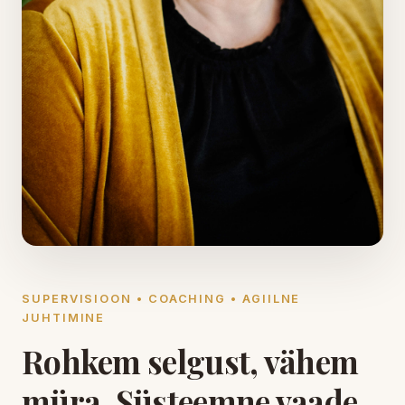
SUPERVISIOON • COACHING • AGIILNE
JUHTIMINE
Rohkem selgust, vähem
müra. Süsteemne vaade.