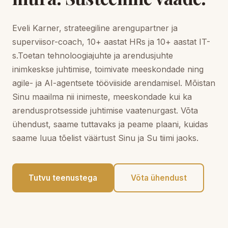
Eveli Karner, strateegiline arengupartner ja
superviisor-coach, 10+ aastat HRs ja 10+ aastat IT-
s.Toetan tehnoloogiajuhte ja arendusjuhte
inimkeskse juhtimise, toimivate meeskondade ning
agile- ja AI-agentsete tööviiside arendamisel. Mõistan
Sinu maailma nii inimeste, meeskondade kui ka
arendusprotsesside juhtimise vaatenurgast. Võta
ühendust, saame tuttavaks ja peame plaani, kuidas
saame luua tõelist väärtust Sinu ja Su tiimi jaoks.
Tutvu teenustega
Võta ühendust